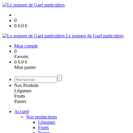
0
0
0.0
€
Le potager de Gael particuliers
Mon compte
0
Favoris
0
0.0
€
Mon panier
Nos Produits
Légumes
Fruits
Panier
Accueil
Nos productions
Légumes
Fruits
Panier