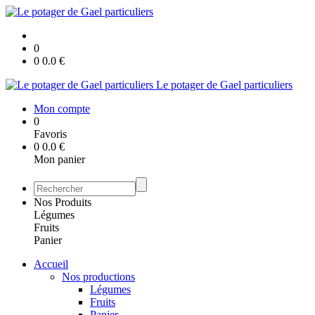
0
0
0.0
€
Le potager de Gael particuliers
Mon compte
0
Favoris
0
0.0
€
Mon panier
Nos Produits
Légumes
Fruits
Panier
Accueil
Nos productions
Légumes
Fruits
Panier