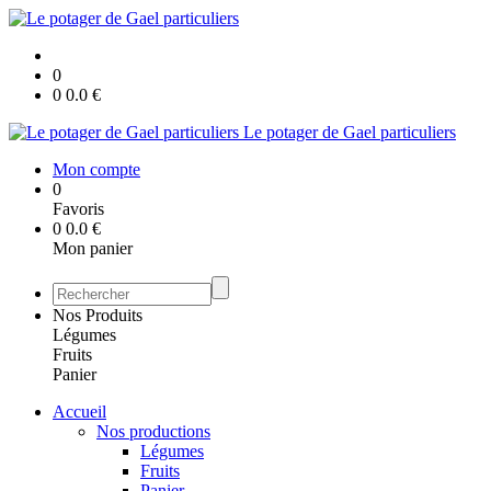
0
0
0.0
€
Le potager de Gael particuliers
Mon compte
0
Favoris
0
0.0
€
Mon panier
Nos Produits
Légumes
Fruits
Panier
Accueil
Nos productions
Légumes
Fruits
Panier