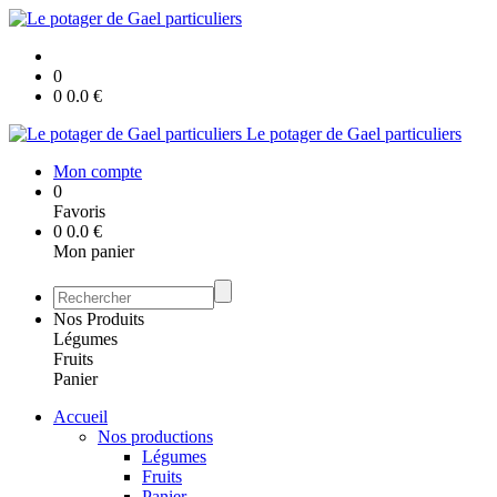
0
0
0.0
€
Le potager de Gael particuliers
Mon compte
0
Favoris
0
0.0
€
Mon panier
Nos Produits
Légumes
Fruits
Panier
Accueil
Nos productions
Légumes
Fruits
Panier