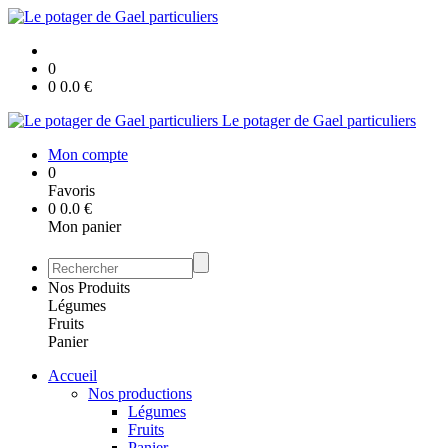
0
0
0.0
€
Le potager de Gael particuliers
Mon compte
0
Favoris
0
0.0
€
Mon panier
Nos Produits
Légumes
Fruits
Panier
Accueil
Nos productions
Légumes
Fruits
Panier